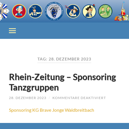
TAG:
28. DEZEMBER 2023
Rhein-Zeitung – Sponsoring
Tanzgruppen
FÜR
28. DEZEMBER 2023
/
KOMMENTARE DEAKTIVIERT
RHEIN-
ZEITUNG
Sponsoring KG Brave Jonge Waldbreitbach
–
SPONSORIN
TANZGRUPP