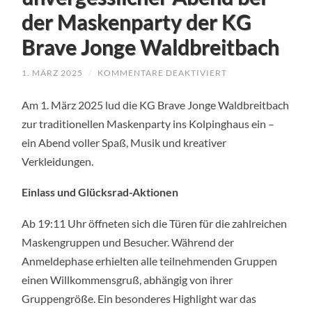
der Maskenparty der KG
Brave Jonge Waldbreitbach
FÜR
1. MÄRZ 2025
/
KOMMENTARE DEAKTIVIERT
MASKEN,
MUSIK
Am 1. März 2025 lud die KG Brave Jonge Waldbreitbach
UND
BESTE
zur traditionellen Maskenparty ins Kolpinghaus ein –
STIMMUNG
–
ein Abend voller Spaß, Musik und kreativer
EIN
UNVERGESSLICHE
Verkleidungen.
ABEND
BEI
DER
Einlass und Glücksrad-Aktionen
MASKENPARTY
DER
KG
Ab 19:11 Uhr öffneten sich die Türen für die zahlreichen
BRAVE
JONGE
Maskengruppen und Besucher. Während der
WALDBREITBACH
Anmeldephase erhielten alle teilnehmenden Gruppen
einen Willkommensgruß, abhängig von ihrer
Gruppengröße. Ein besonderes Highlight war das