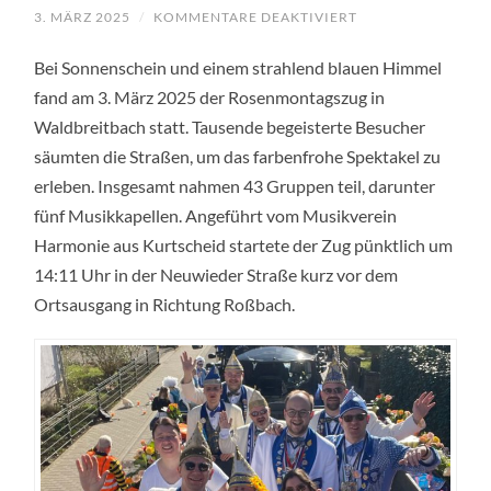
FÜR
3. MÄRZ 2025
/
KOMMENTARE DEAKTIVIERT
EIN
FARBENFROHES
Bei Sonnenschein und einem strahlend blauen Himmel
SPEKTAKEL
UNTER
fand am 3. März 2025 der Rosenmontagszug in
STRAHLEND
BLAUEM
Waldbreitbach statt. Tausende begeisterte Besucher
HIMMEL:
DER
säumten die Straßen, um das farbenfrohe Spektakel zu
ROSENMONTAGSZ
IN
erleben. Insgesamt nahmen 43 Gruppen teil, darunter
WALDBREITBACH
fünf Musikkapellen. Angeführt vom Musikverein
2025
Harmonie aus Kurtscheid startete der Zug pünktlich um
14:11 Uhr in der Neuwieder Straße kurz vor dem
Ortsausgang in Richtung Roßbach.