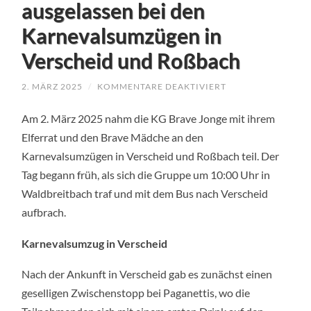
ausgelassen bei den
Karnevalsumzügen in
Verscheid und Roßbach
FÜR
2. MÄRZ 2025
/
KOMMENTARE DEAKTIVIERT
KG
BRAVE
Am 2. März 2025 nahm die KG Brave Jonge mit ihrem
JONGE
FEIERT
Elferrat und den Brave Mädche an den
AUSGELASSEN
BEI
Karnevalsumzügen in Verscheid und Roßbach teil. Der
DEN
KARNEVALSUMZÜ
Tag begann früh, als sich die Gruppe um 10:00 Uhr in
IN
VERSCHEID
Waldbreitbach traf und mit dem Bus nach Verscheid
UND
aufbrach.
ROSSBACH
Karnevalsumzug in Verscheid
Nach der Ankunft in Verscheid gab es zunächst einen
geselligen Zwischenstopp bei Paganettis, wo die