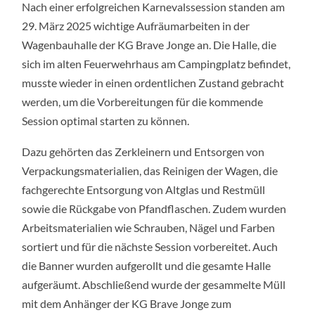
Nach einer erfolgreichen Karnevalssession standen am
DIE
NÄCHSTE
29. März 2025 wichtige Aufräumarbeiten in der
KARNEVALSSESSI
–
Wagenbauhalle der KG Brave Jonge an. Die Halle, die
AUFRÄUMAKTIO
DER
sich im alten Feuerwehrhaus am Campingplatz befindet,
KG
BRAVE
musste wieder in einen ordentlichen Zustand gebracht
JONGE
werden, um die Vorbereitungen für die kommende
Session optimal starten zu können.
Dazu gehörten das Zerkleinern und Entsorgen von
Verpackungsmaterialien, das Reinigen der Wagen, die
fachgerechte Entsorgung von Altglas und Restmüll
sowie die Rückgabe von Pfandflaschen. Zudem wurden
Arbeitsmaterialien wie Schrauben, Nägel und Farben
sortiert und für die nächste Session vorbereitet. Auch
die Banner wurden aufgerollt und die gesamte Halle
aufgeräumt. Abschließend wurde der gesammelte Müll
mit dem Anhänger der KG Brave Jonge zum