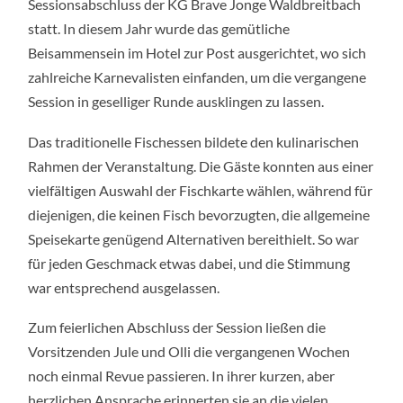
Sessionsabschluss der KG Brave Jonge Waldbreitbach
JONGE
WALDBREITBACH
statt. In diesem Jahr wurde das gemütliche
EIN
GEMÜTLICHER
Beisammensein im Hotel zur Post ausgerichtet, wo sich
AUSKLANG
MIT
zahlreiche Karnevalisten einfanden, um die vergangene
TRADITIONELLE
Session in geselliger Runde ausklingen zu lassen.
FISCHESSEN
Das traditionelle Fischessen bildete den kulinarischen
Rahmen der Veranstaltung. Die Gäste konnten aus einer
vielfältigen Auswahl der Fischkarte wählen, während für
diejenigen, die keinen Fisch bevorzugten, die allgemeine
Speisekarte genügend Alternativen bereithielt. So war
für jeden Geschmack etwas dabei, und die Stimmung
war entsprechend ausgelassen.
Zum feierlichen Abschluss der Session ließen die
Vorsitzenden Jule und Olli die vergangenen Wochen
noch einmal Revue passieren. In ihrer kurzen, aber
herzlichen Ansprache erinnerten sie an die vielen