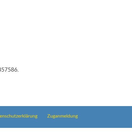
357586.
enschutzerklärung
Zuganmeldung