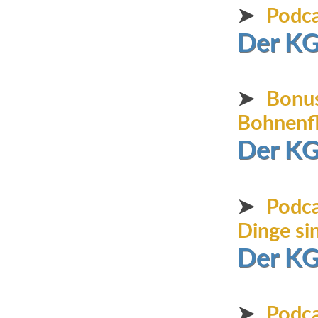
➤
Podca
Der KG
➤
Bonus
Bohnenfl
Der KG
➤
Podca
Dinge si
Der KG
➤
Podca