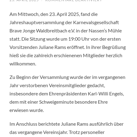
ZUKUNFT
GESICHERT:
Am Mittwoch, den 23. April 2025, fand die
JAHRESHAUPTV
DER
Jahreshauptversammlung der Karnevalsgesellschaft
BRAVE
JONGE
Brave Jonge Waldbreitbach e.V. in der Nassen’s Mühle
MIT
WICHTIGEN
statt. Die Sitzung wurde um 19:00 Uhr von der ersten
WEICHENSTELLU
Vorsitzenden Juliane Rams eröffnet. In ihrer Begrüßung
hieß sie die zahlreich erschienenen Mitglieder herzlich
willkommen.
Zu Beginn der Versammlung wurde der im vergangenen
Jahr verstorbenen Vereinsmitglieder gedacht,
insbesondere dem Ehrenpräsidenten Karl-Willi Engels,
dem mit einer Schweigeminute besondere Ehre
erwiesen wurde.
Im Anschluss berichtete Juliane Rams ausführlich über
das vergangene Vereinsjahr. Trotz personeller