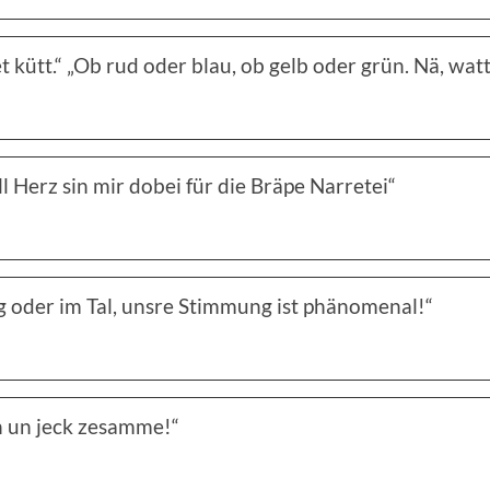
 et kütt.“ „Ob rud oder blau, ob gelb oder grün. Nä, wat
ill Herz sin mir dobei für die Bräpe Narretei“
g oder im Tal, unsre Stimmung ist phänomenal!“
n un jeck zesamme!“