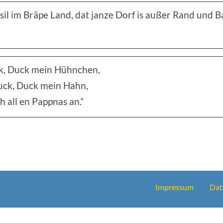
sil im Bräpe Land, dat janze Dorf is außer Rand und 
k, Duck mein Hühnchen,
uck, Duck mein Hahn,
h all en Pappnas an.“
Impressum
Dat