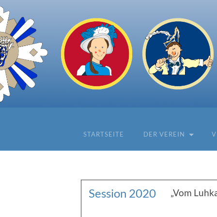
STARTSEITE
DER VEREIN
V
Session 2020
„Vom Luhkap