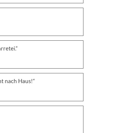
rretei.“
ht nach Haus!“