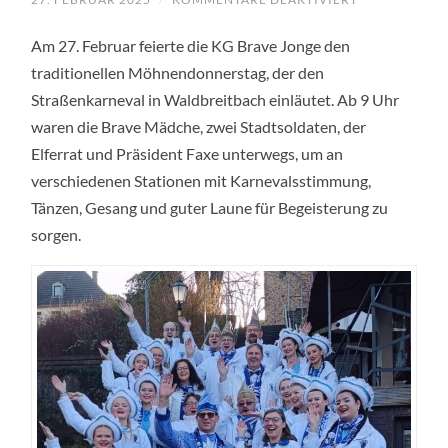
EIN
TAG
Am 27. Februar feierte die KG Brave Jonge den
VOLLER
FROHSINN
traditionellen Möhnendonnerstag, der den
UND
TRADITION
Straßenkarneval in Waldbreitbach einläutet. Ab 9 Uhr
–
DIE
waren die Brave Mädche, zwei Stadtsoldaten, der
KG
BRAVE
Elferrat und Präsident Faxe unterwegs, um an
JONGE
verschiedenen Stationen mit Karnevalsstimmung,
FEIERT
DEN
Tänzen, Gesang und guter Laune für Begeisterung zu
MÖHNENDON
IN
sorgen.
WALDBREITB