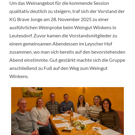
Um das Weinangebot für die kommende Session
WEITBLICK
–
qualitativ deutlich zu steigern, traf sich der Vorstand der
DER
VORSTAND
KG Brave Jonge am 28. November 2025 zu einer
DER
KG
ausführlichen Weinprobe beim Weingut Winkens in
BRAVE
JONGE
Leutesdorf. Zuvor kamen die Vorstandsmitglieder zu
ZU
einem gemeinsamen Abendessen im Leyscher Hof
GAST
BEIM
zusammen, wo man sich bereits auf den bevorstehenden
WEINGUT
WINKENS“
Abend einstimmte. Gut gestärkt machte sich die Gruppe
anschließend zu Fuß auf den Weg zum Weingut
Winkens.