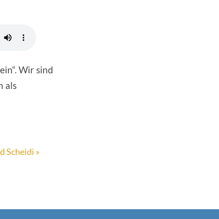
in“. Wir sind
n als
 Scheidi »