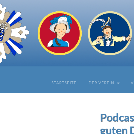
STARTSEITE
DER VEREIN
V
Podcast
guten 